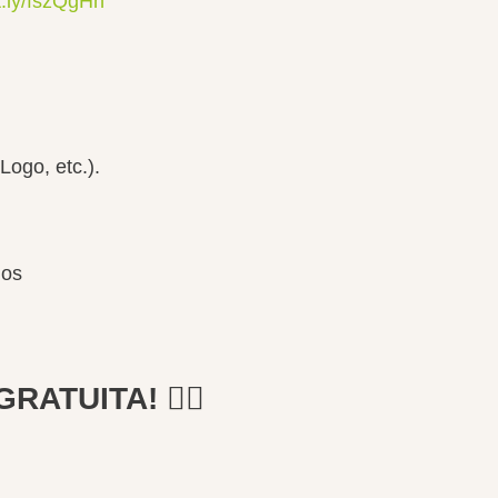
tt.ly/fszQgHh
Logo, etc.).
nos
ATUITA! 🙋‍♀️