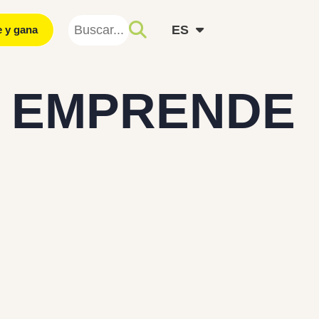
ES
e y gana
EN
O EMPRENDE