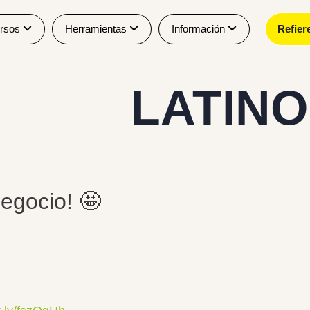
rsos
Herramientas
Información
Refier
LATIN
egocio! 🤩